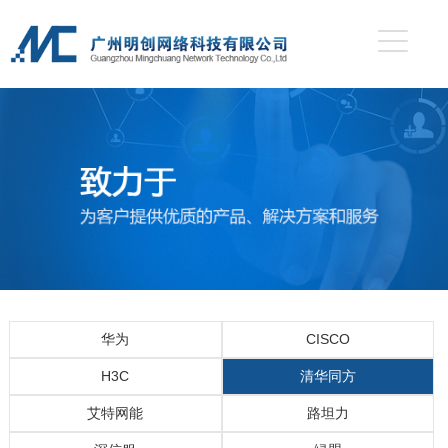
华为
CISCO
H3C
清华同方
艾特网能
路坦力