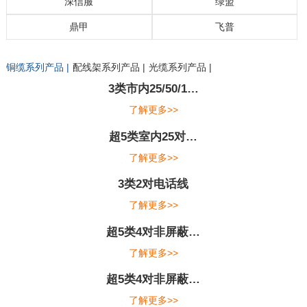
深信服
绿盟
鼎甲
飞普
交换机 |
路由器 |
网络安全 |
无线网络 |
光传输网 |
路由器 |
交换机 |
安全设备 |
无线网络 |
远程会议系统 |
交换机产品 |
无线产品 |
安全产品 |
路由器产品 |
铜缆系列产品 |
配线架系列产品 |
光缆系列产品 |
UPS产品 |
精密空调产品 |
Nutanix_路坦力 |
NGAF下一代防火墙 |
AC上网行为管理/SG上网优化 |
SSL/IPSEC VPN |
AD应用交付 |
aDesk桌面虚拟化 |
WAC无线系统 |
MIG一体化网关 |
WOC广域网加速 |
APM应用性能管理 |
WAF解决方案 |
日志审计系统解决方案 |
上网行为管理解决方案 |
入侵防护系统解决方案 |
下一代防火墙解决方案 |
远程安全评估系统解决方案 |
鼎甲备份容灾一体机 |
飞普BMS管理平台解决方案 |
飞普机房动环监控方案 |
飞普数据中心基础设施管理解决方案 |
3类市内25/50/1…
了解更多>>
超5类室内25对…
了解更多>>
3类2对电话线
了解更多>>
超5类4对非屏蔽…
了解更多>>
超5类4对非屏蔽…
了解更多>>