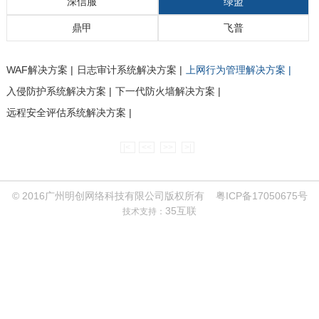
深信服
绿盟
鼎甲
飞普
交换机 |
路由器 |
网络安全 |
无线网络 |
光传输网 |
路由器 |
交换机 |
安全设备 |
无线网络 |
远程会议系统 |
交换机产品 |
无线产品 |
安全产品 |
路由器产品 |
铜缆系列产品 |
配线架系列产品 |
光缆系列产品 |
UPS产品 |
精密空调产品 |
Nutanix_路坦力 |
NGAF下一代防火墙 |
AC上网行为管理/SG上网优化 |
SSL/IPSEC VPN |
AD应用交付 |
aDesk桌面虚拟化 |
WAC无线系统 |
MIG一体化网关 |
WOC广域网加速 |
APM应用性能管理 |
WAF解决方案 |
日志审计系统解决方案 |
上网行为管理解决方案 |
入侵防护系统解决方案 |
下一代防火墙解决方案 |
远程安全评估系统解决方案 |
鼎甲备份容灾一体机 |
飞普BMS管理平台解决方案 |
飞普机房动环监控方案 |
飞普数据中心基础设施管理解决方案 |
|<
<<
>>
>|
© 2016广州明创网络科技有限公司版权所有
粤ICP备17050675号
35互联
技术支持：