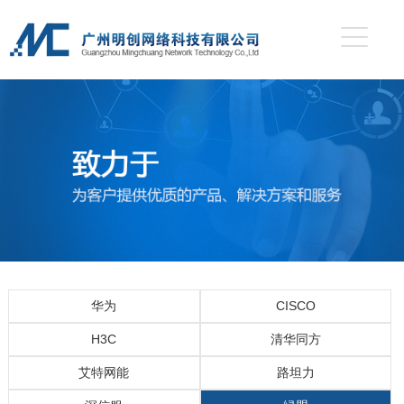
华为
CISCO
H3C
清华同方
艾特网能
路坦力