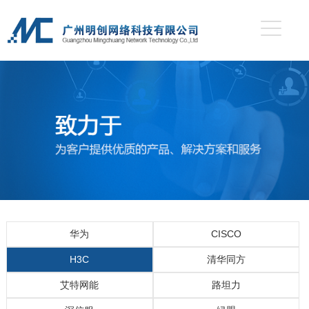
华为
CISCO
H3C
清华同方
艾特网能
路坦力