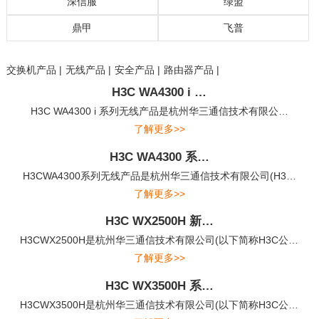
深信服
绿盟
鼎甲
飞普
交换机 |
路由器 |
网络安全 |
无线网络 |
光传输网 |
路由器 |
交换机 |
安全设备 |
无线网络 |
远程会议系统 |
交换机产品 |
无线产品 |
安全产品 |
路由器产品 |
铜缆系列产品 |
配线架系列产品 |
光缆系列产品 |
UPS产品 |
精密空调产品 |
Nutanix_路坦力 |
NGAF下一代防火墙 |
AC上网行为管理/SG上网优化 |
SSL/IPSEC VPN |
AD应用交付 |
aDesk桌面虚拟化 |
WAC无线系统 |
MIG一体化网关 |
WOC广域网加速 |
APM应用性能管理 |
WAF解决方案 |
日志审计系统解决方案 |
上网行为管理解决方案 |
入侵防护系统解决方案 |
下一代防火墙解决方案 |
远程安全评估系统解决方案 |
鼎甲备份容灾一体机 |
飞普BMS管理平台解决方案 |
飞普机房动环监控方案 |
飞普数据中心基础设施管理解决方案 |
H3C WA4300 i …
H3C WA4300 i 系列无线产品是杭州华三通信技术有限公…
了解更多>>
H3C WA4300 系…
H3CWA4300系列无线产品是杭州华三通信技术有限公司(H3…
了解更多>>
H3C WX2500H 新…
H3CWX2500H是杭州华三通信技术有限公司(以下简称H3C公…
了解更多>>
H3C WX3500H 系…
H3CWX3500H是杭州华三通信技术有限公司(以下简称H3C公…