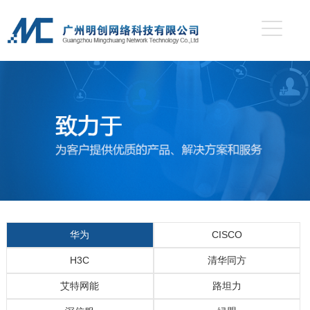
华为
CISCO
H3C
清华同方
艾特网能
路坦力