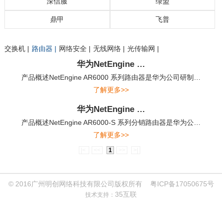
深信服
绿盟
鼎甲
飞普
交换机 |
路由器 |
网络安全 |
无线网络 |
光传输网 |
路由器 |
交换机 |
安全设备 |
无线网络 |
远程会议系统 |
交换机产品 |
无线产品 |
安全产品 |
路由器产品 |
铜缆系列产品 |
配线架系列产品 |
光缆系列产品 |
UPS产品 |
精密空调产品 |
Nutanix_路坦力 |
NGAF下一代防火墙 |
AC上网行为管理/SG上网优化 |
SSL/IPSEC VPN |
AD应用交付 |
aDesk桌面虚拟化 |
WAC无线系统 |
MIG一体化网关 |
WOC广域网加速 |
APM应用性能管理 |
WAF解决方案 |
日志审计系统解决方案 |
上网行为管理解决方案 |
入侵防护系统解决方案 |
下一代防火墙解决方案 |
远程安全评估系统解决方案 |
鼎甲备份容灾一体机 |
飞普BMS管理平台解决方案 |
飞普机房动环监控方案 |
飞普数据中心基础设施管理解决方案 |
华为NetEngine …
产品概述NetEngine AR6000 系列路由器是华为公司研制…
了解更多>>
华为NetEngine …
产品概述NetEngine AR6000-S 系列分销路由器是华为公…
了解更多>>
|<
<<
1
>>
>|
© 2016广州明创网络科技有限公司版权所有
粤ICP备17050675号
35互联
技术支持：