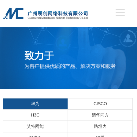
华为
CISCO
H3C
清华同方
艾特网能
路坦力