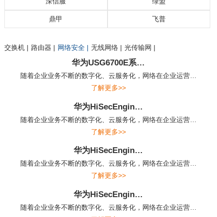
深信服
绿盟
鼎甲
飞普
交换机 |
路由器 |
网络安全 |
无线网络 |
光传输网 |
路由器 |
交换机 |
安全设备 |
无线网络 |
远程会议系统 |
交换机产品 |
无线产品 |
安全产品 |
路由器产品 |
铜缆系列产品 |
配线架系列产品 |
光缆系列产品 |
UPS产品 |
精密空调产品 |
Nutanix_路坦力 |
NGAF下一代防火墙 |
AC上网行为管理/SG上网优化 |
SSL/IPSEC VPN |
AD应用交付 |
aDesk桌面虚拟化 |
WAC无线系统 |
MIG一体化网关 |
WOC广域网加速 |
APM应用性能管理 |
WAF解决方案 |
日志审计系统解决方案 |
上网行为管理解决方案 |
入侵防护系统解决方案 |
下一代防火墙解决方案 |
远程安全评估系统解决方案 |
鼎甲备份容灾一体机 |
飞普BMS管理平台解决方案 |
飞普机房动环监控方案 |
飞普数据中心基础设施管理解决方案 |
华为USG6700E系…
随着企业业务不断的数字化、云服务化，网络在企业运营…
了解更多>>
华为HiSecEngin…
随着企业业务不断的数字化、云服务化，网络在企业运营…
了解更多>>
华为HiSecEngin…
随着企业业务不断的数字化、云服务化，网络在企业运营…
了解更多>>
华为HiSecEngin…
随着企业业务不断的数字化、云服务化，网络在企业运营…